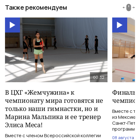
Также рекомендуем
00:32
В ЦХГ «Жемчужина» к
Финальна
чемпионату мира готовятся не
чемпион
только наши гимнастки, но и
Вместе с тр
Марина Мальпика и ее тренер
из Мексики 
Санкт-Петер
Элиса Меса!
программе с
Вместе с членом Всероссийской коллегии
08 августа