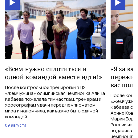
00:48
«Всем нужно сплотиться и
«Я за ва
одной командой вместе идти!»
пережива
вас полу
После контрольной тренировки в ЦХГ
«Жемчужина» олимпийская чемпионка Алина
После контр
Кабаева пожелала гимнасткам, тренерам и
«Жемчужина
хореографам удачи перед чемпионатом
Кабаева ска
мира и напомнила, как важно быть единой
Арине Ковшо
командой.
Марии Бори
России из С
09 августа
подарила им
чемпионат м