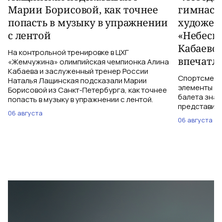
Марии Борисовой, как точнее
гимнаст
попасть в музыку в упражнении
художес
с лентой
«Небесн
Кабаево
На контрольной тренировке в ЦХГ
впечатл
«Жемчужина» олимпийская чемпионка Алина
Кабаева и заслуженный тренер России
Спортсменки
Наталья Лащинская подсказали Марии
элементы ув
Борисовой из Санкт-Петербурга, как точнее
балета знаю
попасть в музыку в упражнении с лентой.
представить
06 августа
06 августа