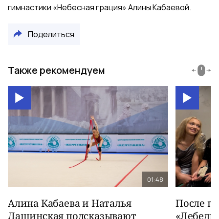
гимнастики «Небесная грация» Алины Кабаевой.
Поделиться
Также рекомендуем
01:48
Алина Кабаева и Наталья
После п
Лащинская подсказывают
«Лебеди