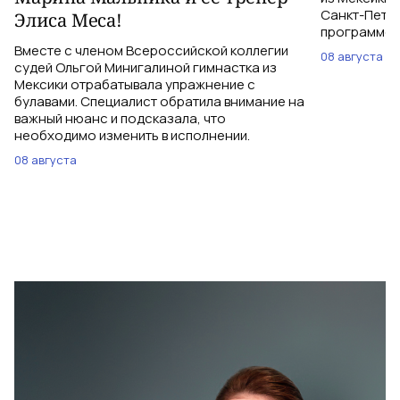
Санкт-Петер
Элиса Меса!
программе с
Вместе с членом Всероссийской коллегии
08 августа
судей Ольгой Минигалиной гимнастка из
Мексики отрабатывала упражнение с
булавами. Специалист обратила внимание на
важный нюанс и подсказала, что
необходимо изменить в исполнении.
08 августа