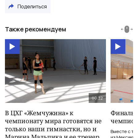
Поделиться
Также рекомендуем
00:32
В ЦХГ «Жемчужина» к
Финальна
чемпионату мира готовятся не
чемпион
только наши гимнастки, но и
Вместе с тр
Марина Мальпика и ее тренер
из Мексики 