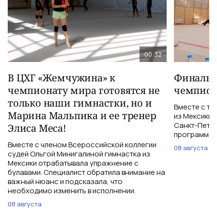
00:32
В ЦХГ «Жемчужина» к
Финальна
чемпионату мира готовятся не
чемпион
только наши гимнастки, но и
Вместе с тр
Марина Мальпика и ее тренер
из Мексики 
Санкт-Петер
Элиса Меса!
программе с
Вместе с членом Всероссийской коллегии
08 августа
судей Ольгой Минигалиной гимнастка из
Мексики отрабатывала упражнение с
булавами. Специалист обратила внимание на
важный нюанс и подсказала, что
необходимо изменить в исполнении.
08 августа