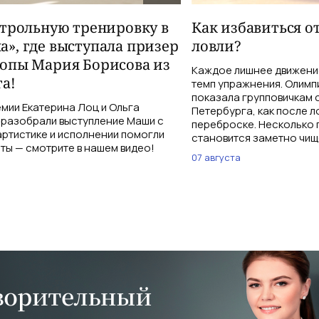
нтрольную тренировку в
Как избавиться о
», где выступала призер
ловли?
опы Мария Борисова из
Каждое лишнее движение
а!
темп упражнения. Олимп
показала групповичкам 
мии Екатерина Лоц и Ольга
Петербурга, как после л
разобрали выступление Маши с
переброске. Несколько 
 артистике и исполнении помогли
становится заметно чищ
ты — смотрите в нашем видео!
07 августа