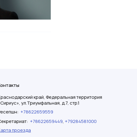
Контакты
Краснодарский край, Федеральная территория
«Сириус», ул.Триумфальная, д.7, стр.1
Ресепшн
:
+78622659559
Секретариат
:
+78622659449
,
+79284581000
Карта проезда