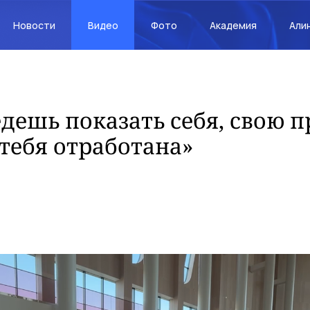
Новости
Видео
Фото
Академия
Али
едешь показать себя, свою 
 тебя отработана»