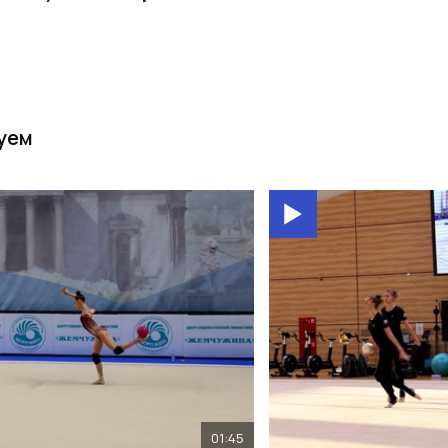
уем
01:45