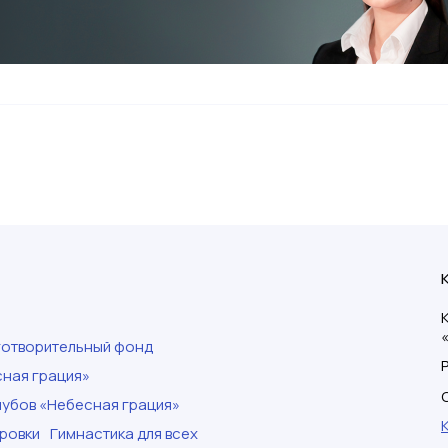
готворительный фонд
ная грация»
убов «Небесная грация»
ровки
Гимнастика для всех