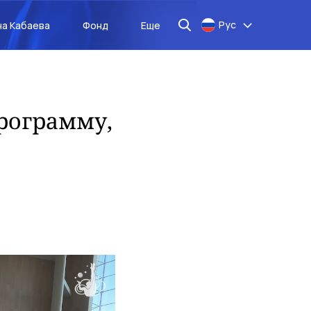
Рус
на Кабаева
Фонд
Еще
программу,