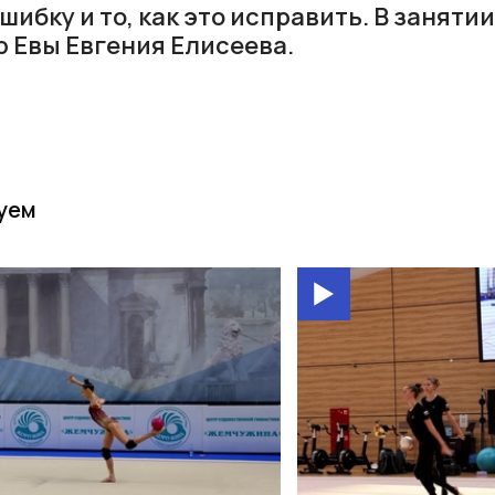
ибку и то, как это исправить. В занят
р Евы Евгения Елисеева.
уем