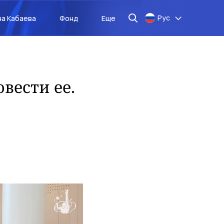
Рус
на Кабаева
Фонд
Еще
вести ее.