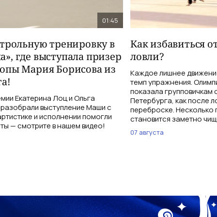
01:45
нтрольную тренировку в
Как избавиться о
», где выступала призер
ловли?
опы Мария Борисова из
Каждое лишнее движение
а!
темп упражнения. Олимп
показала групповичкам 
мии Екатерина Лоц и Ольга
Петербурга, как после л
разобрали выступление Маши с
переброске. Несколько 
 артистике и исполнении помогли
становится заметно чищ
ты — смотрите в нашем видео!
07 августа