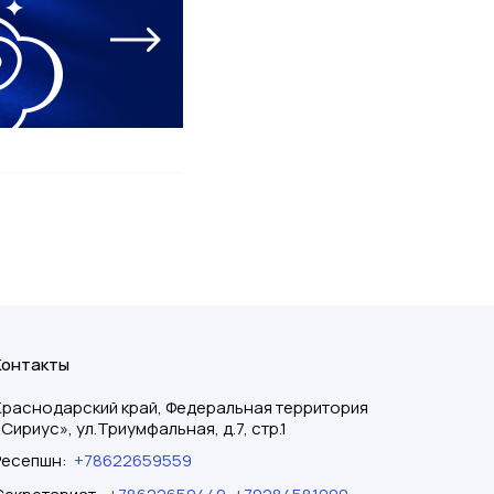
Контакты
Краснодарский край, Федеральная территория
«Сириус», ул.Триумфальная, д.7, стр.1
Ресепшн
:
+78622659559