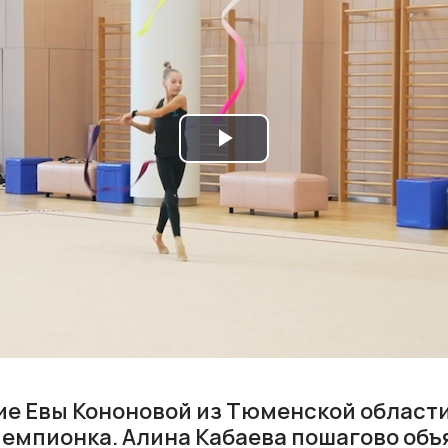
Play
Video
ие Евы Кононовой из Тюменской област
емпионка. Алина Кабаева пошагово объ