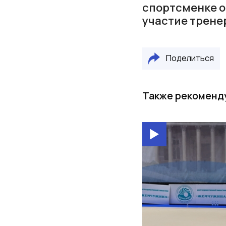
спортсменке ош
участие трене
Поделиться
Также рекоменд