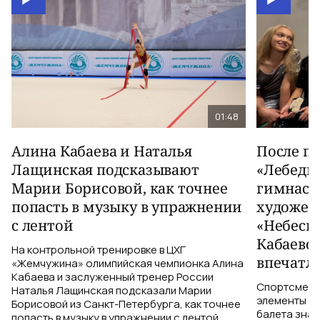
01:48
Алина Кабаева и Наталья
После п
Лащинская подсказывают
«Лебеди
Марии Борисовой, как точнее
гимнаст
попасть в музыку в упражнении
художес
с лентой
«Небесн
Кабаево
На контрольной тренировке в ЦХГ
впечатл
«Жемчужина» олимпийская чемпионка Алина
Кабаева и заслуженный тренер России
Спортсменки
Наталья Лащинская подсказали Марии
элементы ув
Борисовой из Санкт-Петербурга, как точнее
балета знаю
попасть в музыку в упражнении с лентой.