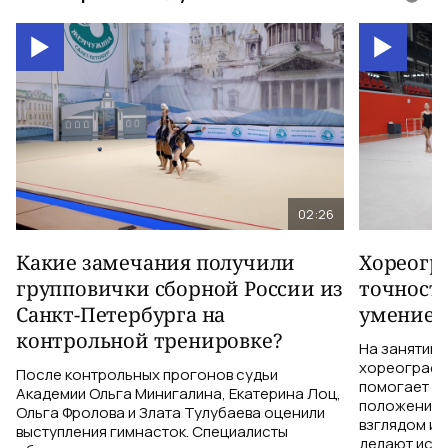
02:26
Какие замечания получили
Хореогра
групповички сборной России из
точность
Санкт-Петербурга на
умение 
контрольной тренировке?
На занятии 
хореограф 
После контрольных прогонов судьи
помогает ги
Академии Ольга Минигалина, Екатерина Лоц,
положением 
Ольга Фролова и Злата Тулубаева оценили
взглядом и 
выступления гимнасток. Специалисты
делают исп