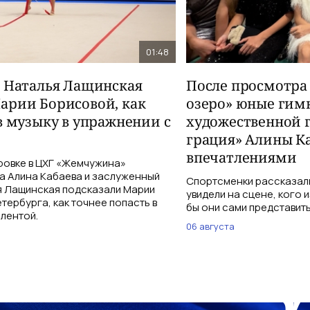
01:48
и Наталья Лащинская
После просмотра
арии Борисовой, как
озеро» юные гим
в музыку в упражнении с
художественной 
грация» Алины К
впечатлениями
ровке в ЦХГ «Жемчужина»
а Алина Кабаева и заслуженный
Спортсменки рассказали
я Лащинская подсказали Марии
увидели на сцене, кого 
тербурга, как точнее попасть в
бы они сами представить
 лентой.
06 августа