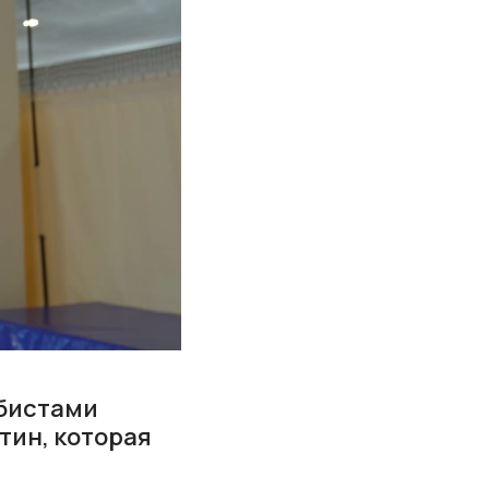
мбистами
тин, которая