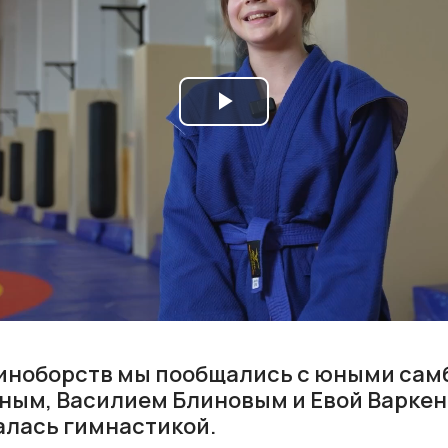
Play
Video
диноборств мы пообщались с юными са
ным, Василием Блиновым и Евой Варкен
лась гимнастикой.