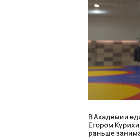
В Академии е
Егором Курихи
раньше занима