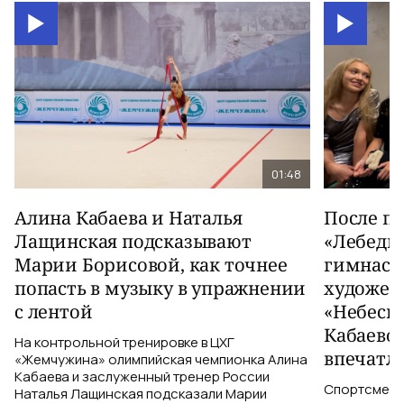
01:48
Алина Кабаева и Наталья
После п
Лащинская подсказывают
«Лебеди
Марии Борисовой, как точнее
гимнаст
попасть в музыку в упражнении
художес
с лентой
«Небесн
Кабаево
На контрольной тренировке в ЦХГ
впечатл
«Жемчужина» олимпийская чемпионка Алина
Кабаева и заслуженный тренер России
Спортсменки
Наталья Лащинская подсказали Марии