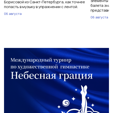
элементы ув
Борисовой из Санкт-Петербурга, как точнее
балета знаю
попасть в музыку в упражнении с лентой.
представить
06 августа
06 августа