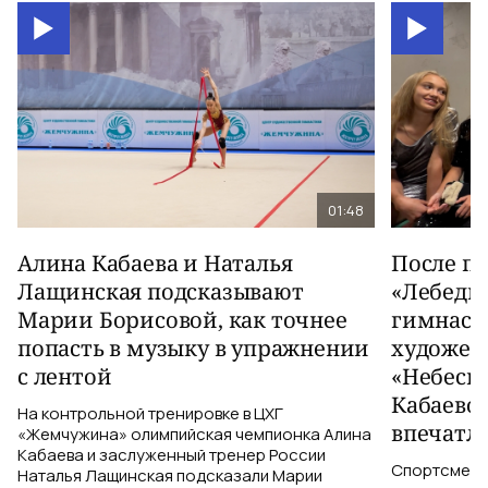
01:48
Алина Кабаева и Наталья
После п
Лащинская подсказывают
«Лебеди
Марии Борисовой, как точнее
гимнаст
попасть в музыку в упражнении
художес
с лентой
«Небесн
Кабаево
На контрольной тренировке в ЦХГ
впечатл
«Жемчужина» олимпийская чемпионка Алина
Кабаева и заслуженный тренер России
Спортсменки
Наталья Лащинская подсказали Марии