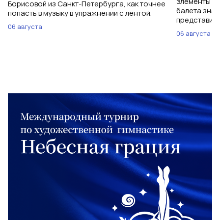
элементы ув
Борисовой из Санкт-Петербурга, как точнее
балета знаю
попасть в музыку в упражнении с лентой.
представить
06 августа
06 августа