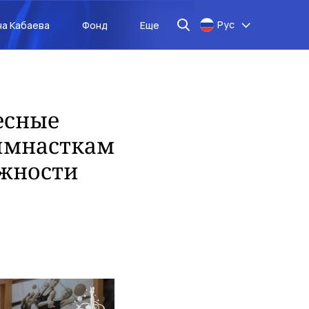
Рус
на Кабаева
Фонд
Еще
есные
имнасткам
ожности