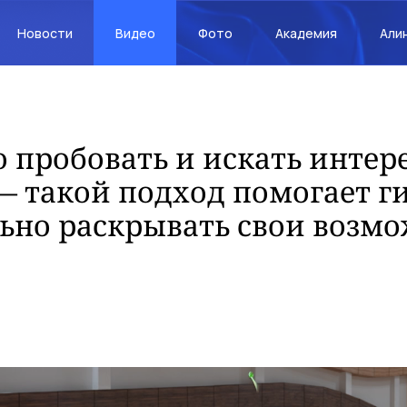
Новости
Видео
Фото
Академия
Али
 пробовать и искать интер
— такой подход помогает г
ьно раскрывать свои возм