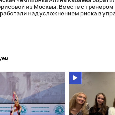
рисовой из Москвы. Вместе с тренером
 работали над усложнением риска в упр
уем