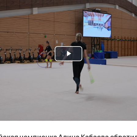
Play
Video
йская чемпионка Алина Кабаева обрати