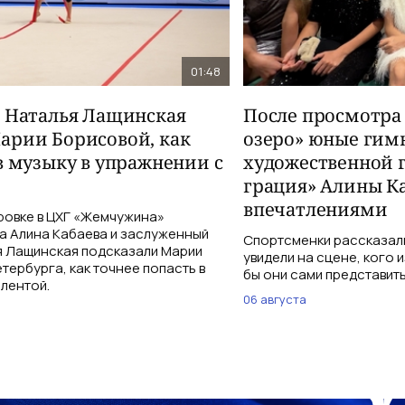
01:48
и Наталья Лащинская
После просмотра
арии Борисовой, как
озеро» юные гим
в музыку в упражнении с
художественной 
грация» Алины К
впечатлениями
ровке в ЦХГ «Жемчужина»
а Алина Кабаева и заслуженный
Спортсменки рассказали
я Лащинская подсказали Марии
увидели на сцене, кого 
тербурга, как точнее попасть в
бы они сами представить
 лентой.
06 августа