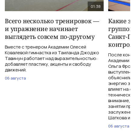
01:38
Всего несколько тренировок —
Какие з
и упражнение начинает
группов
выглядеть совсем по-другому
Санкт-Пе
контрол
Вместе с тренером Академии Олесей
Ковалевой гимнастка из Таиланда Джоджо
После конт
Тавинун работает над выразительностью:
Академии Ол
добавляет пластику, акценты и свободу
Ольга Фроло
движений.
выступления
объяснили, 
06 августа
энергию зри
влияет на о
технические
внимание, ч
занятии при
заслуженны
Шаткова и И
06 августа