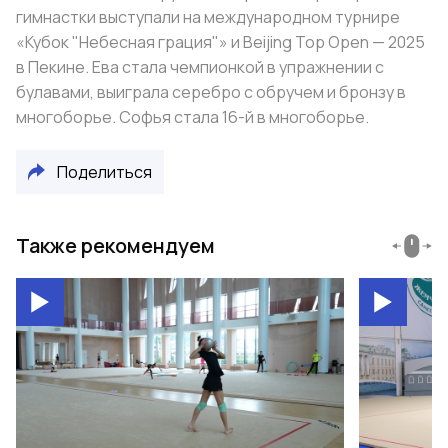
гимнастки выступали на международном турнире
«Кубок "Небесная грация"» и Beijing Top Open — 2025
в Пекине. Ева
стала чемпионкой
в упражнении с
булавами, выиграла серебро с обручем и бронзу в
многоборье. Софья стала 16-й в многоборье.
Поделиться
Также рекомендуем