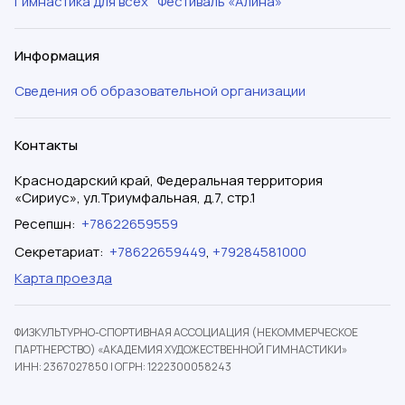
Гимнастика для всех
Фестиваль «Алина»
Информация
Сведения об образовательной организации
Контакты
Краснодарский край, Федеральная территория
«Сириус», ул.Триумфальная, д.7, стр.1
Ресепшн
:
+78622659559
Секретариат
:
+78622659449
,
+79284581000
Карта проезда
ФИЗКУЛЬТУРНО-СПОРТИВНАЯ АССОЦИАЦИЯ (НЕКОММЕРЧЕСКОЕ
ПАРТНЕРСТВО) «АКАДЕМИЯ ХУДОЖЕСТВЕННОЙ ГИМНАСТИКИ»
ИНН: 2367027850
|
ОГРН: 1222300058243