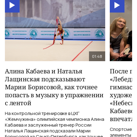
01:48
Алина Кабаева и Наталья
После п
Лащинская подсказывают
«Лебеди
Марии Борисовой, как точнее
гимнаст
попасть в музыку в упражнении
художес
с лентой
«Небесн
Кабаево
На контрольной тренировке в ЦХГ
впечатл
«Жемчужина» олимпийская чемпионка Алина
Кабаева и заслуженный тренер России
Спортсменки
Наталья Лащинская подсказали Марии
элементы ув
Борисовой из Санкт-Петербурга, как точнее