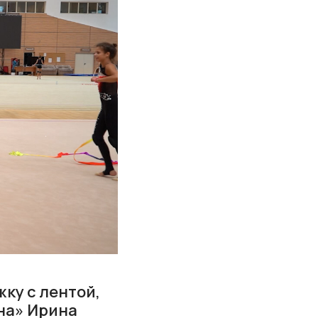
ку с лентой,
на» Ирина