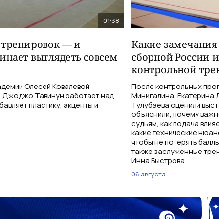
01:38
 тренировок — и
Какие замечания
инает выглядеть совсем
сборной России и
контрольной тре
адемии Олесей Ковалевой
После контрольных прог
а Джоджо Тавинун работает над
Минигалина, Екатерина 
авляет пластику, акценты и
Тулубаева оценили выст
объяснили, почему важн
судьям, как подача влия
какие технические нюан
чтобы не потерять баллы
также заслуженные трен
Инна Быстрова.
06 августа