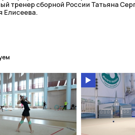
ный тренер сборной России Татьяна Сер
я Елисеева.
уем