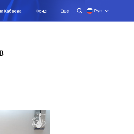
Рус
на Кабаева
Фонд
Еще
в