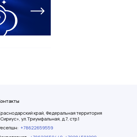
Контакты
Краснодарский край, Федеральная территория
«Сириус», ул.Триумфальная, д.7, стр.1
Ресепшн
:
+78622659559