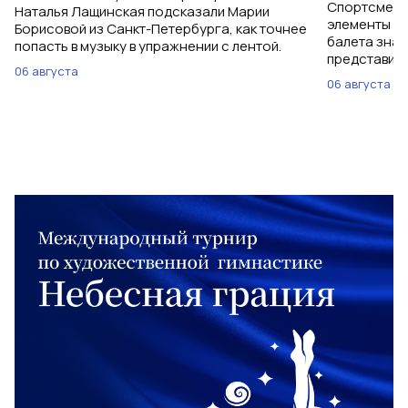
Спортсменки
Наталья Лащинская подсказали Марии
элементы ув
Борисовой из Санкт-Петербурга, как точнее
балета знаю
попасть в музыку в упражнении с лентой.
представить
06 августа
06 августа