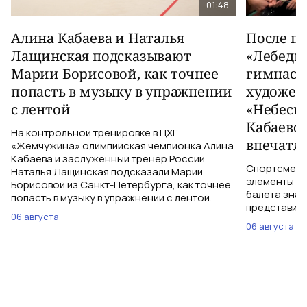
01:48
Алина Кабаева и Наталья
После п
Лащинская подсказывают
«Лебеди
Марии Борисовой, как точнее
гимнаст
попасть в музыку в упражнении
художес
с лентой
«Небесн
Кабаево
На контрольной тренировке в ЦХГ
впечатл
«Жемчужина» олимпийская чемпионка Алина
Кабаева и заслуженный тренер России
Спортсменки
Наталья Лащинская подсказали Марии
элементы ув
Борисовой из Санкт-Петербурга, как точнее
балета знаю
попасть в музыку в упражнении с лентой.
представить
06 августа
06 августа