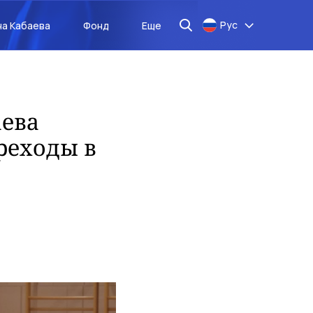
Рус
на Кабаева
Фонд
Еще
ева
реходы в