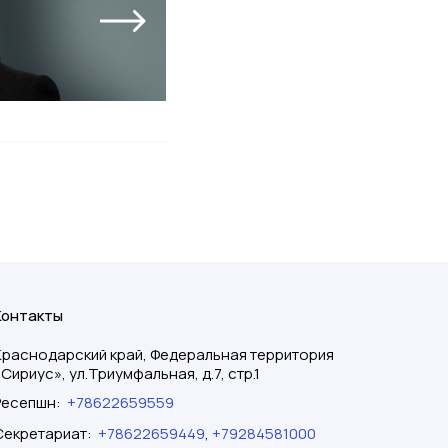
Контакты
Краснодарский край, Федеральная территория
«Сириус», ул.Триумфальная, д.7, стр.1
Ресепшн
:
+78622659559
Секретариат
:
+78622659449
,
+79284581000