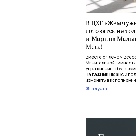
В ЦХГ «Жемчужи
готовятся не то
и Марина Мальп
Меса!
Вместе с членом Всер
Минигалиной гимнастк
упражнение с булавам
на важный нюанс и по
изменить в исполнении
08 августа