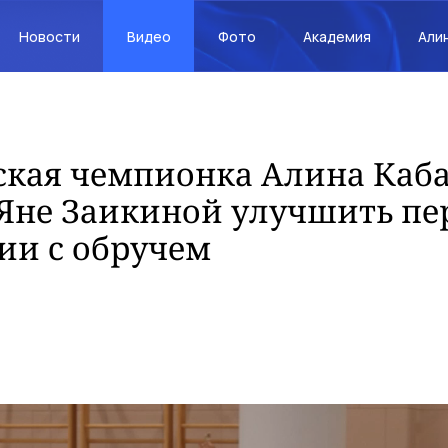
Новости
Видео
Фото
Академия
Али
кая чемпионка Алина Каба
Яне Заикиной улучшить пе
ии с обручем