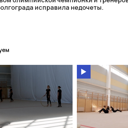
Волгограда исправила недочеты.
уем