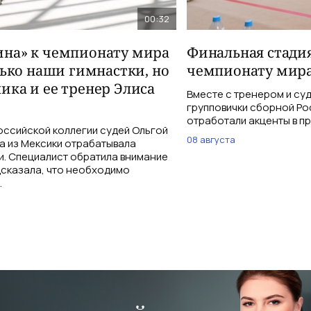
00:32
на» к чемпионату мира
Финальная стадия
лько наши гимнастки, но
чемпионату мира
ика и ее тренер Элиса
Вместе с тренером и су
групповички сборной Ро
отработали акценты в п
оссийской коллегии судей Ольгой
08 августа
а из Мексики отрабатывала
и. Специалист обратила внимание
дсказала, что необходимо
.