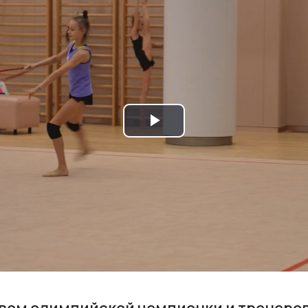
Play
Video
вом олимпийской чемпионки и тренеро