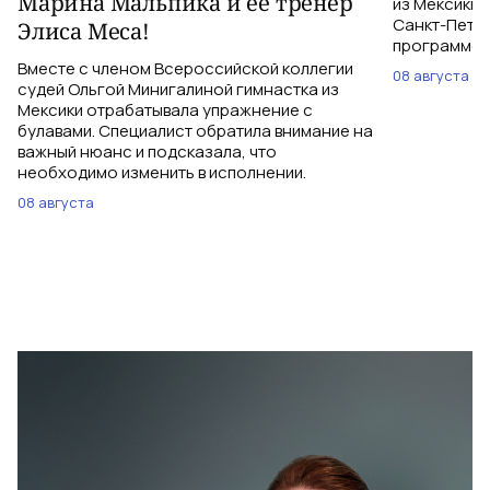
Марина Мальпика и ее тренер
из Мексики 
Санкт-Петер
Элиса Меса!
программе с
Вместе с членом Всероссийской коллегии
08 августа
судей Ольгой Минигалиной гимнастка из
Мексики отрабатывала упражнение с
булавами. Специалист обратила внимание на
важный нюанс и подсказала, что
необходимо изменить в исполнении.
08 августа