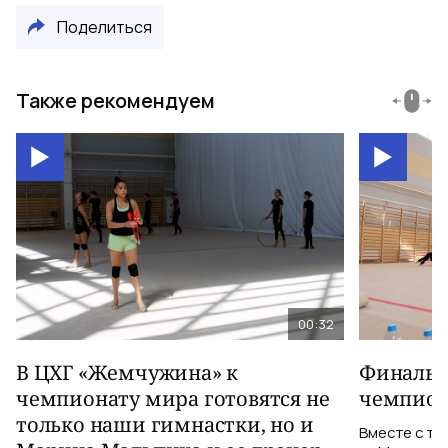
Поделиться
Также рекомендуем
00:32
В ЦХГ «Жемчужина» к
Финальна
чемпионату мира готовятся не
чемпион
только наши гимнастки, но и
Вместе с тр