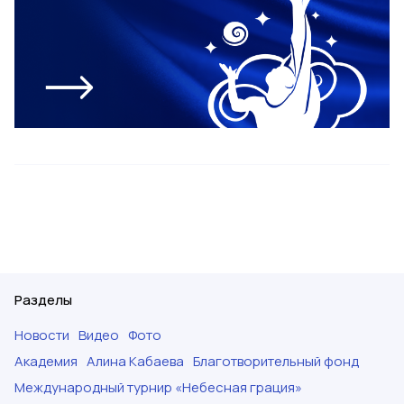
Разделы
Новости
Видео
Фото
Академия
Алина Кабаева
Благотворительный фонд
Международный турнир «Небесная грация»