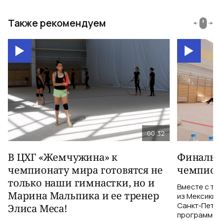
Также рекомендуем
00:32
В ЦХГ «Жемчужина» к
Финальна
чемпионату мира готовятся не
чемпион
только наши гимнастки, но и
Вместе с тр
Марина Мальпика и ее тренер
из Мексики 
Санкт-Петер
Элиса Меса!
программе с