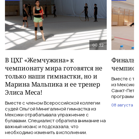
00:32
В ЦХГ «Жемчужина» к
Финальна
чемпионату мира готовятся не
чемпион
только наши гимнастки, но и
Вместе с тр
Марина Мальпика и ее тренер
из Мексики 
Санкт-Петер
Элиса Меса!
программе с
Вместе с членом Всероссийской коллегии
08 августа
судей Ольгой Минигалиной гимнастка из
Мексики отрабатывала упражнение с
булавами. Специалист обратила внимание на
важный нюанс и подсказала, что
необходимо изменить в исполнении.