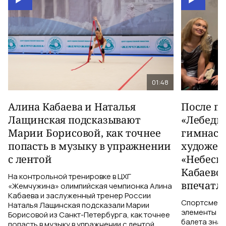
01:48
Алина Кабаева и Наталья
После п
Лащинская подсказывают
«Лебеди
Марии Борисовой, как точнее
гимнаст
попасть в музыку в упражнении
художес
с лентой
«Небесн
Кабаево
На контрольной тренировке в ЦХГ
впечатл
«Жемчужина» олимпийская чемпионка Алина
Кабаева и заслуженный тренер России
Спортсменки
Наталья Лащинская подсказали Марии
элементы ув
Борисовой из Санкт-Петербурга, как точнее
балета знаю
попасть в музыку в упражнении с лентой.