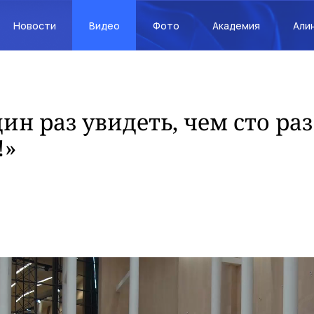
Новости
Видео
Фото
Академия
Али
ин раз увидеть, чем сто раз
!»