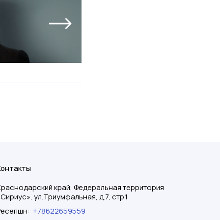
Контакты
Краснодарский край, Федеральная территория
«Сириус», ул.Триумфальная, д.7, стр.1
Ресепшн
:
+78622659559