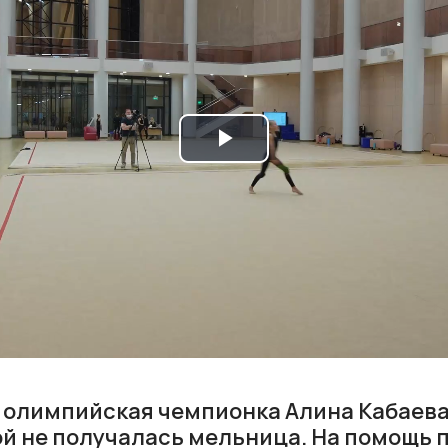
Play
Video
 олимпийская чемпионка Алина Кабаева
ой не получалась мельница. На помощь 