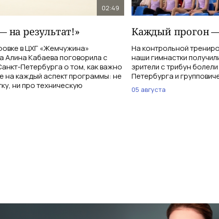
02:49
— на результат!»
Каждый прогон —
ровке в ЦХГ «Жемчужина»
На контрольной тренир
а Алина Кабаева поговорила с
наши гимнастки получи
анкт-Петербурга о том, как важно
зрители с трибун болели
е на каждый аспект программы: не
Петербурга и группович
тку, ни про техническую
05 августа