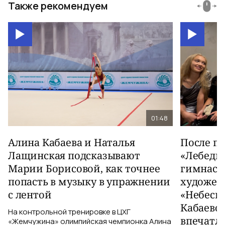
Также рекомендуем
01:48
Алина Кабаева и Наталья
После п
Лащинская подсказывают
«Лебеди
Марии Борисовой, как точнее
гимнаст
попасть в музыку в упражнении
художес
с лентой
«Небесн
Кабаево
На контрольной тренировке в ЦХГ
впечатл
«Жемчужина» олимпийская чемпионка Алина