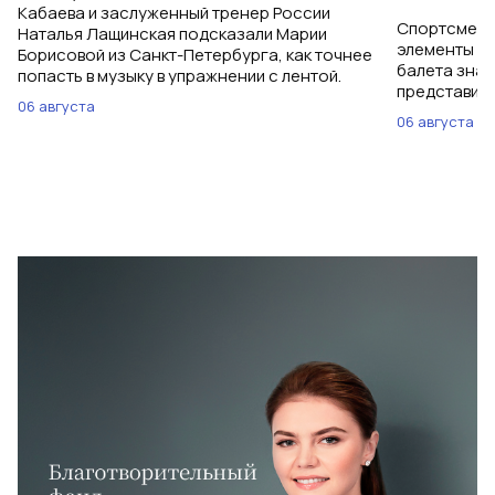
Кабаева и заслуженный тренер России
Спортсменки
Наталья Лащинская подсказали Марии
элементы ув
Борисовой из Санкт-Петербурга, как точнее
балета знаю
попасть в музыку в упражнении с лентой.
представить
06 августа
06 августа