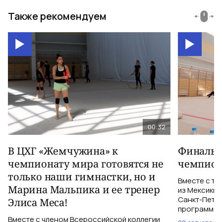
Также рекомендуем
00:32
В ЦХГ «Жемчужина» к
Финальна
чемпионату мира готовятся не
чемпион
только наши гимнастки, но и
Вместе с тр
Марина Мальпика и ее тренер
из Мексики 
Санкт-Петер
Элиса Меса!
программе с
Вместе с членом Всероссийской коллегии