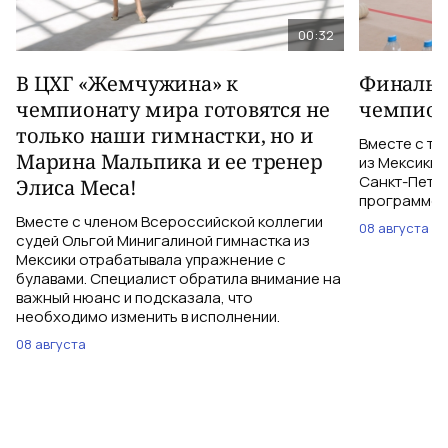
00:32
В ЦХГ «Жемчужина» к
Финальна
чемпионату мира готовятся не
чемпион
только наши гимнастки, но и
Вместе с тр
Марина Мальпика и ее тренер
из Мексики 
Санкт-Петер
Элиса Меса!
программе с
Вместе с членом Всероссийской коллегии
08 августа
судей Ольгой Минигалиной гимнастка из
Мексики отрабатывала упражнение с
булавами. Специалист обратила внимание на
важный нюанс и подсказала, что
необходимо изменить в исполнении.
08 августа