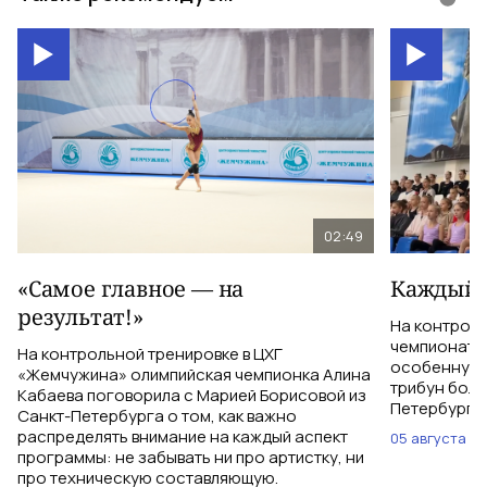
02:49
«Самое главное — на
Каждый 
результат!»
На контрол
чемпионатом
На контрольной тренировке в ЦХГ
особенную 
«Жемчужина» олимпийская чемпионка Алина
трибун боле
Кабаева поговорила с Марией Борисовой из
Петербурга 
Санкт-Петербурга о том, как важно
распределять внимание на каждый аспект
05 августа
программы: не забывать ни про артистку, ни
про техническую составляющую.