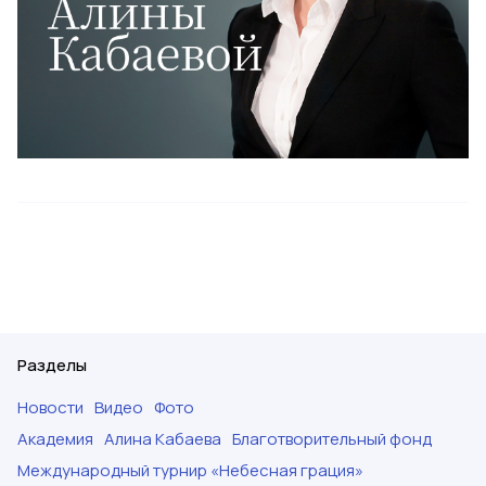
Разделы
Новости
Видео
Фото
Академия
Алина Кабаева
Благотворительный фонд
Международный турнир «Небесная грация»