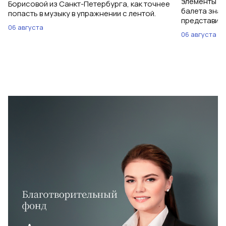
элементы ув
Борисовой из Санкт-Петербурга, как точнее
балета знаю
попасть в музыку в упражнении с лентой.
представить
06 августа
06 августа