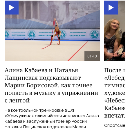
01:48
Алина Кабаева и Наталья
После п
Лащинская подсказывают
«Лебеди
Марии Борисовой, как точнее
гимнаст
попасть в музыку в упражнении
художес
с лентой
«Небесн
Кабаево
На контрольной тренировке в ЦХГ
впечатл
«Жемчужина» олимпийская чемпионка Алина
Кабаева и заслуженный тренер России
Спортсменки
Наталья Лащинская подсказали Марии