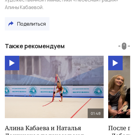
Алины Кабаевой.
Поделиться
Также рекомендуем
01:48
Алина Кабаева и Наталья
После п