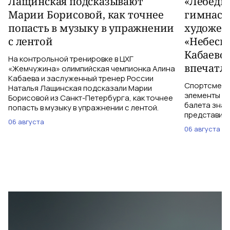
Лащинская подсказывают
«Лебеди
Марии Борисовой, как точнее
гимнаст
попасть в музыку в упражнении
художес
с лентой
«Небесн
Кабаево
На контрольной тренировке в ЦХГ
впечатл
«Жемчужина» олимпийская чемпионка Алина
Кабаева и заслуженный тренер России
Спортсменки
Наталья Лащинская подсказали Марии
элементы ув
Борисовой из Санкт-Петербурга, как точнее
балета знаю
попасть в музыку в упражнении с лентой.
представить
06 августа
06 августа