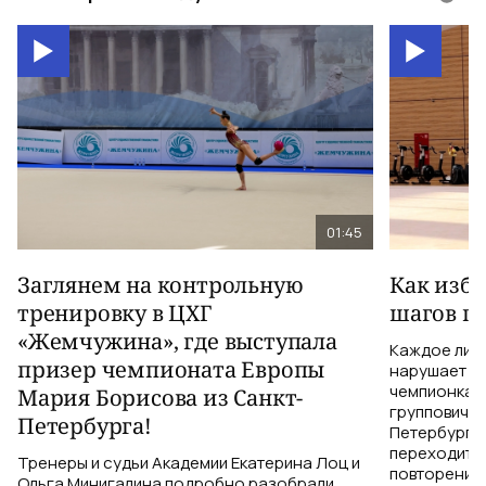
01:45
Заглянем на контрольную
Как изб
тренировку в ЦХГ
шагов по
«Жемчужина», где выступала
Каждое лиш
призер чемпионата Европы
нарушает те
чемпионка 
Мария Борисова из Санкт-
групповичка
Петербурга!
Петербурга,
переходить 
Тренеры и судьи Академии Екатерина Лоц и
повторений 
Ольга Минигалина подробно разобрали