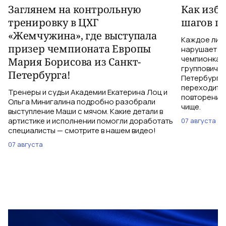
Заглянем на контрольную
Как изб
тренировку в ЦХГ
шагов по
«Жемчужина», где выступала
Каждое лиш
призер чемпионата Европы
нарушает те
чемпионка 
Мария Борисова из Санкт-
групповичка
Петербурга!
Петербурга,
переходить 
Тренеры и судьи Академии Екатерина Лоц и
повторений 
Ольга Минигалина подробно разобрали
чище.
выступление Маши с мячом. Какие детали в
артистике и исполнении помогли доработать
07 августа
специалисты — смотрите в нашем видео!
07 августа