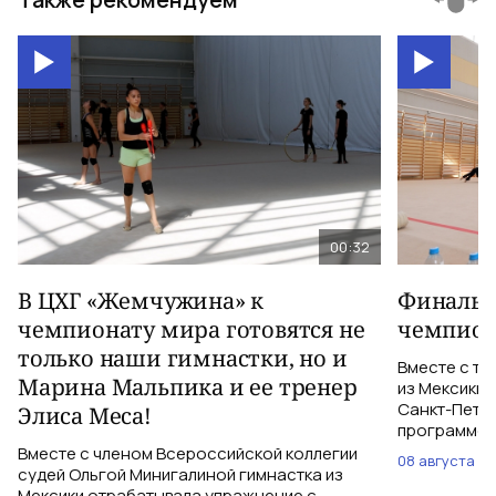
00:32
В ЦХГ «Жемчужина» к
Финальна
чемпионату мира готовятся не
чемпион
только наши гимнастки, но и
Вместе с тр
Марина Мальпика и ее тренер
из Мексики 
Санкт-Петер
Элиса Меса!
программе с
Вместе с членом Всероссийской коллегии
08 августа
судей Ольгой Минигалиной гимнастка из
Мексики отрабатывала упражнение с