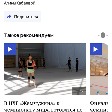
Алины Кабаевой.
Поделиться
Также рекомендуем
00:32
В ЦХГ «Жемчужина» к
Финальна
чемпионату мира готовятся не
чемпион