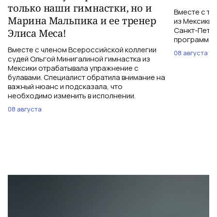
только наши гимнастки, но и
Вместе с тр
Марина Мальпика и ее тренер
из Мексики 
Санкт-Петер
Элиса Меса!
программе с
Вместе с членом Всероссийской коллегии
08 августа
судей Ольгой Минигалиной гимнастка из
Мексики отрабатывала упражнение с
булавами. Специалист обратила внимание на
важный нюанс и подсказала, что
необходимо изменить в исполнении.
08 августа