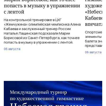
попасть в музыку в упражнении
художес
с лентой
«Небесн
Кабаево
На контрольной тренировке в ЦХГ
впечатл
«Жемчужина» олимпийская чемпионка Алина
Кабаева и заслуженный тренер России
Спортсменки
Наталья Лащинская подсказали Марии
элементы ув
Борисовой из Санкт-Петербурга, как точнее
балета знаю
попасть в музыку в упражнении с лентой.
представить
06 августа
06 августа