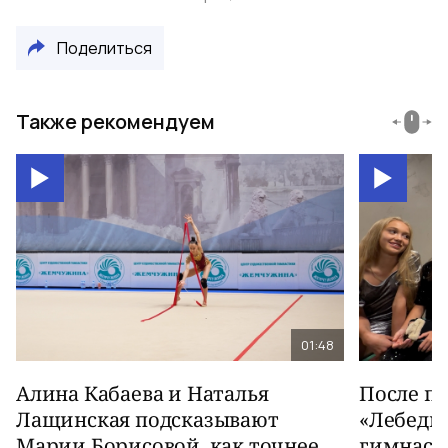
Поделиться
Также рекомендуем
01:48
Алина Кабаева и Наталья
После п
Лащинская подсказывают
«Лебеди
Марии Борисовой, как точнее
гимнаст