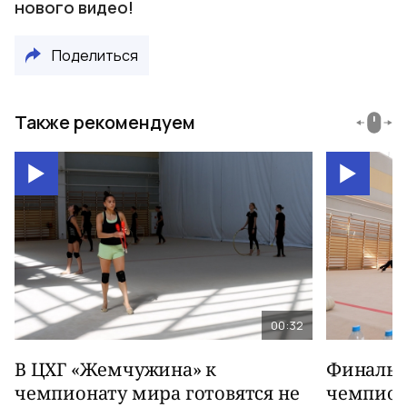
нового видео!
Поделиться
Также рекомендуем
00:32
В ЦХГ «Жемчужина» к
Финальна
чемпионату мира готовятся не
чемпион