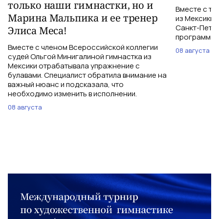
только наши гимнастки, но и
Вместе с тр
Марина Мальпика и ее тренер
из Мексики 
Санкт-Петер
Элиса Меса!
программе с
Вместе с членом Всероссийской коллегии
08 августа
судей Ольгой Минигалиной гимнастка из
Мексики отрабатывала упражнение с
булавами. Специалист обратила внимание на
важный нюанс и подсказала, что
необходимо изменить в исполнении.
08 августа