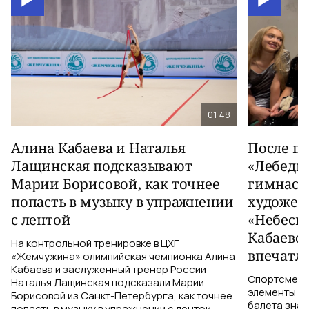
01:48
Алина Кабаева и Наталья
После п
Лащинская подсказывают
«Лебеди
Марии Борисовой, как точнее
гимнаст
попасть в музыку в упражнении
художес
с лентой
«Небесн
Кабаево
На контрольной тренировке в ЦХГ
впечатл
«Жемчужина» олимпийская чемпионка Алина
Кабаева и заслуженный тренер России
Спортсменки
Наталья Лащинская подсказали Марии
элементы ув
Борисовой из Санкт-Петербурга, как точнее
балета знаю
попасть в музыку в упражнении с лентой.