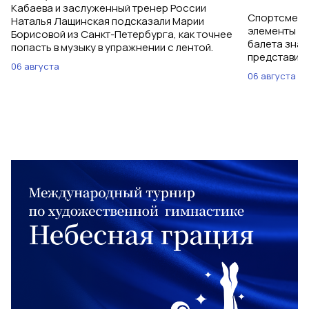
Кабаева и заслуженный тренер России
Спортсменки
Наталья Лащинская подсказали Марии
элементы ув
Борисовой из Санкт-Петербурга, как точнее
балета знаю
попасть в музыку в упражнении с лентой.
представить
06 августа
06 августа