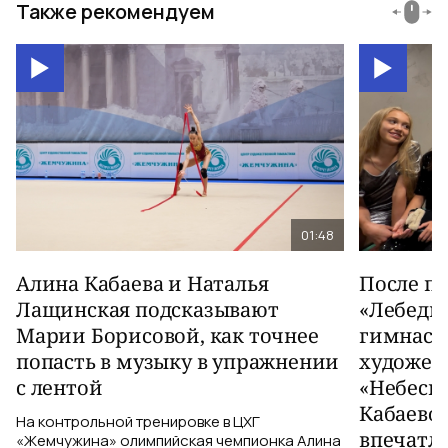
Также рекомендуем
01:48
Алина Кабаева и Наталья
После п
Лащинская подсказывают
«Лебеди
Марии Борисовой, как точнее
гимнаст
попасть в музыку в упражнении
художес
с лентой
«Небесн
Кабаево
На контрольной тренировке в ЦХГ
впечатл
«Жемчужина» олимпийская чемпионка Алина