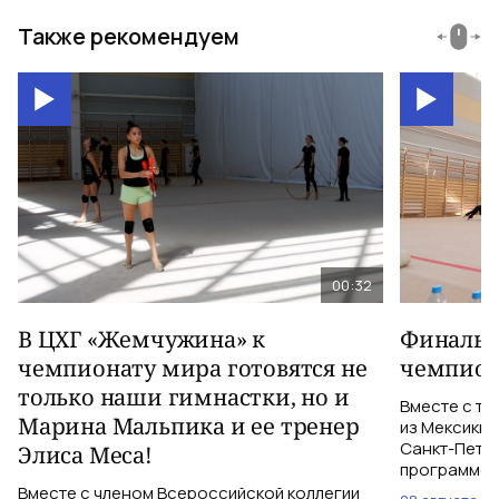
Также рекомендуем
00:32
В ЦХГ «Жемчужина» к
Финальна
чемпионату мира готовятся не
чемпион
только наши гимнастки, но и
Вместе с тр
Марина Мальпика и ее тренер
из Мексики 
Санкт-Петер
Элиса Меса!
программе с
Вместе с членом Всероссийской коллегии