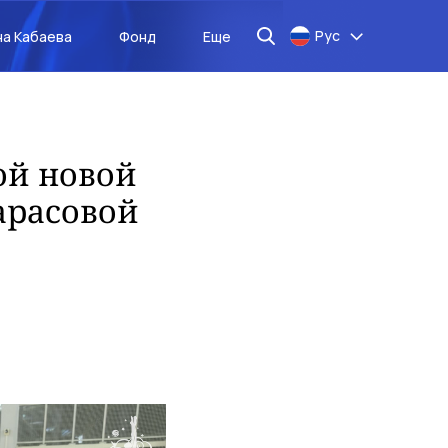
Рус
на Кабаева
Фонд
Еще
ой новой
арасовой