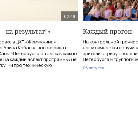
02:49
— на результат!»
Каждый прогон —
ровке в ЦХГ «Жемчужина»
На контрольной тренир
а Алина Кабаева поговорила с
наши гимнастки получи
анкт-Петербурга о том, как важно
зрители с трибун болели
е на каждый аспект программы: не
Петербурга и группович
тку, ни про техническую
05 августа