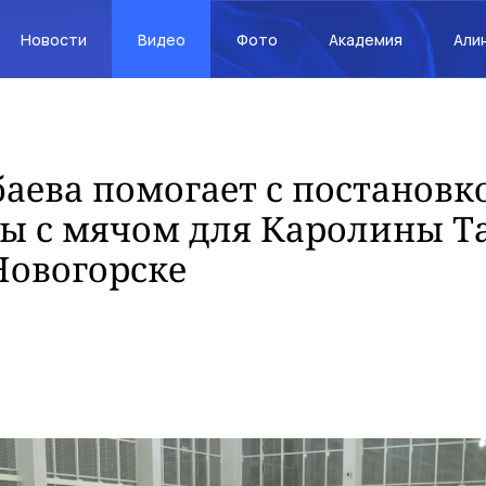
Новости
Видео
Фото
Академия
Али
аева помогает с постановк
ы с мячом для Каролины Т
 Новогорске