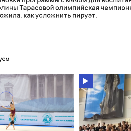
олины Тарасовой олимпийская чемпион
ожила, как усложнить пируэт.
уем