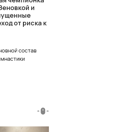
Зеновкой и
опущенные
ход от риска к
сновной состав
имнастики