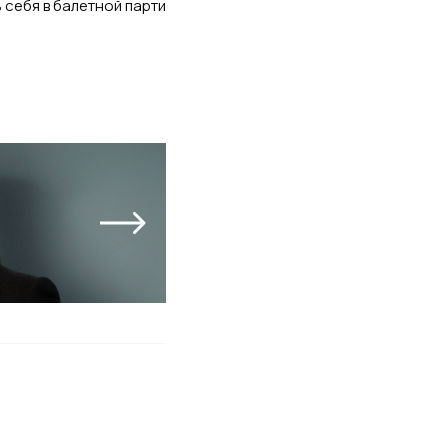
 себя в балетной партии.
Кравцова с дочерью Веро
06 августа