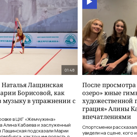
01:48
и Наталья Лащинская
После просмотра
арии Борисовой, как
озеро» юные гим
в музыку в упражнении с
художественной 
грация» Алины К
впечатлениями
ровке в ЦХГ «Жемчужина»
а Алина Кабаева и заслуженный
Спортсменки рассказали
я Лащинская подсказали Марии
увидели на сцене, кого 
тербурга, как точнее попасть в