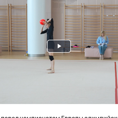
Play
Video
 перед чемпионатом Европы олимпийск