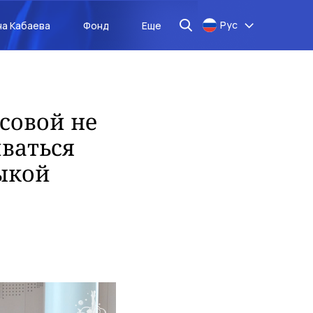
Рус
на Кабаева
Фонд
Еще
совой не
иваться
ыкой