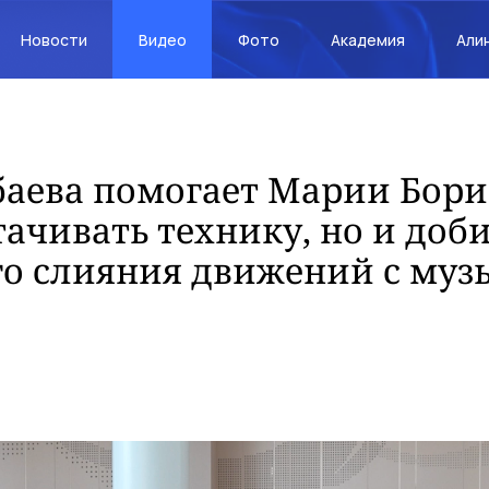
Новости
Видео
Фото
Академия
Али
аева помогает Марии Бори
тачивать технику, но и доб
го слияния движений с муз