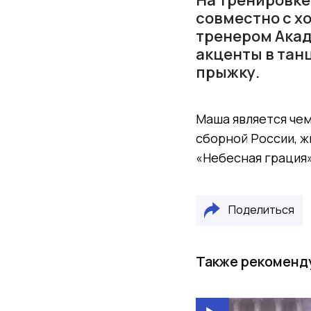
совместно с х
тренером Ака
акценты в тан
прыжку.
Маша является чем
сборной России, ж
«Небесная грация»
Поделиться
Также рекоменд