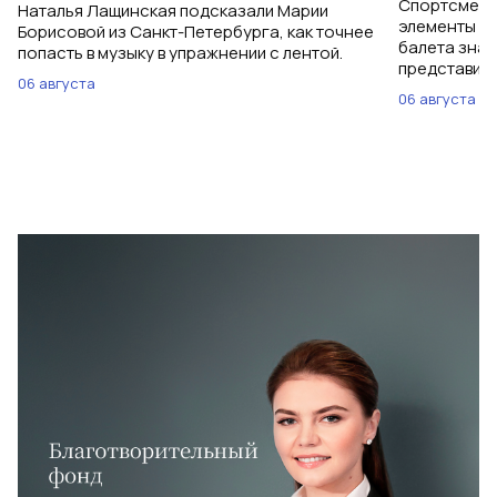
Спортсменки
Наталья Лащинская подсказали Марии
элементы ув
Борисовой из Санкт-Петербурга, как точнее
балета знаю
попасть в музыку в упражнении с лентой.
представить
06 августа
06 августа