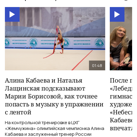
01:48
Алина Кабаева и Наталья
После п
Лащинская подсказывают
«Лебеди
Марии Борисовой, как точнее
гимнаст
попасть в музыку в упражнении
художес
с лентой
«Небесн
Кабаево
На контрольной тренировке в ЦХГ
впечатл
«Жемчужина» олимпийская чемпионка Алина
Кабаева и заслуженный тренер России