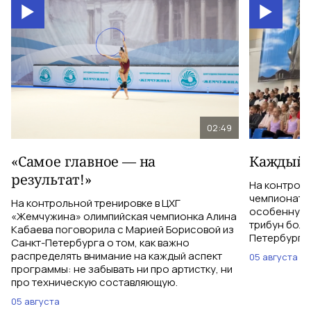
02:49
«Самое главное — на
Каждый 
результат!»
На контрол
чемпионатом
На контрольной тренировке в ЦХГ
особенную 
«Жемчужина» олимпийская чемпионка Алина
трибун боле
Кабаева поговорила с Марией Борисовой из
Петербурга 
Санкт-Петербурга о том, как важно
распределять внимание на каждый аспект
05 августа
программы: не забывать ни про артистку, ни
про техническую составляющую.
05 августа