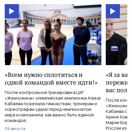
00:48
«Всем нужно сплотиться и
«Я за ва
одной командой вместе идти!»
пережива
вас полу
После контрольной тренировки в ЦХГ
«Жемчужина» олимпийская чемпионка Алина
После контр
Кабаева пожелала гимнасткам, тренерам и
«Жемчужина
хореографам удачи перед чемпионатом
Кабаева ска
мира и напомнила, как важно быть единой
Арине Ковшо
командой.
Марии Бори
России из С
09 августа