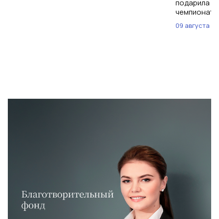
подарила им
чемпионат м
09 августа