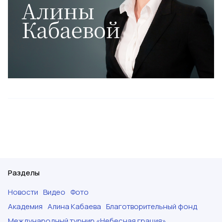
Разделы
Новости
Видео
Фото
Академия
Алина Кабаева
Благотворительный фонд
Международный турнир «Небесная грация»