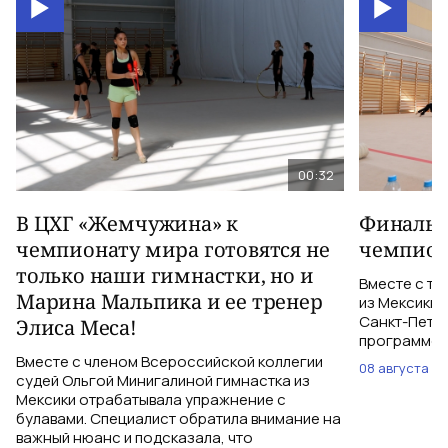
00:32
В ЦХГ «Жемчужина» к
Финальна
чемпионату мира готовятся не
чемпион
только наши гимнастки, но и
Вместе с тр
Марина Мальпика и ее тренер
из Мексики 
Санкт-Петер
Элиса Меса!
программе с
Вместе с членом Всероссийской коллегии
08 августа
судей Ольгой Минигалиной гимнастка из
Мексики отрабатывала упражнение с
булавами. Специалист обратила внимание на
важный нюанс и подсказала, что