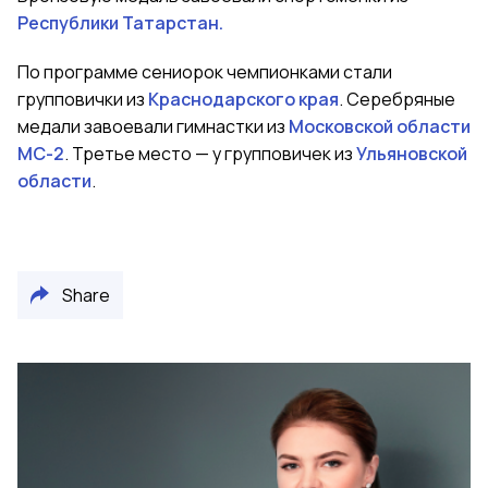
Республики Татарстан.
По программе сениорок чемпионками стали
групповички из
Краснодарского края
. Серебряные
медали завоевали гимнастки из
Московской области
МС-2
. Третье место — у групповичек из
Ульяновской
области
.
Share