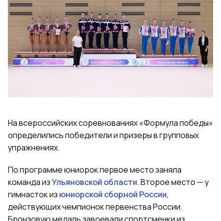
На всероссийских соревнованиях «Формула победы»
определились победители и призеры в групповых
упражнениях.
По программе юниорок первое место заняла
команда из
Ульяновской области
. Второе место — у
гимнасток из
юниорской сборной России
,
действующих чемпионок первенства России.
Бронзовую медаль завоевали спортсменки из