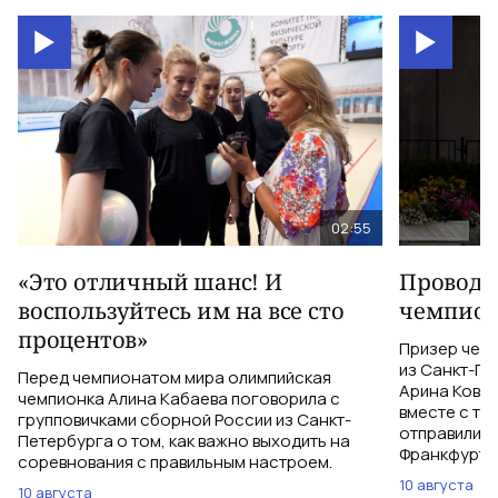
02:55
«Это отличный шанс! И
Проводи
воспользуйтесь им на все сто
чемпион
процентов»
Призер чем
из Санкт-Пе
Перед чемпионатом мира олимпийская
Арина Ковш
чемпионка Алина Кабаева поговорила с
вместе с тр
групповичками сборной России из Санкт-
отправились
Петербурга о том, как важно выходить на
Франкфурт-
соревнования с правильным настроем.
10 августа
10 августа