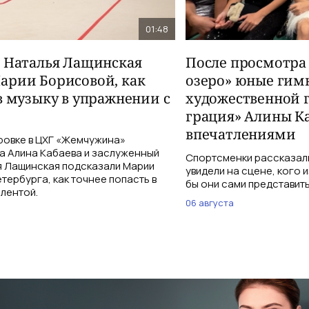
01:48
и Наталья Лащинская
После просмотра
арии Борисовой, как
озеро» юные гим
в музыку в упражнении с
художественной 
грация» Алины К
впечатлениями
ровке в ЦХГ «Жемчужина»
а Алина Кабаева и заслуженный
Спортсменки рассказали
я Лащинская подсказали Марии
увидели на сцене, кого 
тербурга, как точнее попасть в
бы они сами представить
 лентой.
06 августа