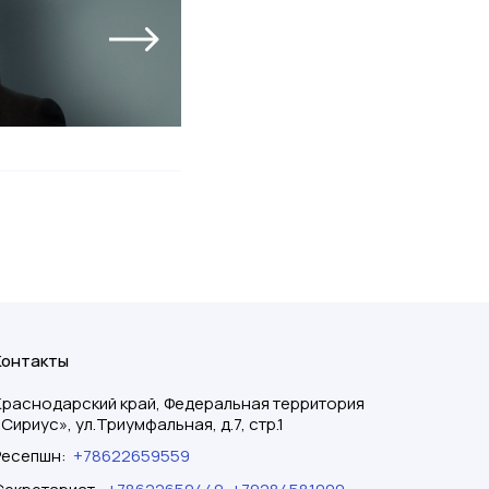
Контакты
Краснодарский край, Федеральная территория
«Сириус», ул.Триумфальная, д.7, стр.1
Ресепшн
:
+78622659559