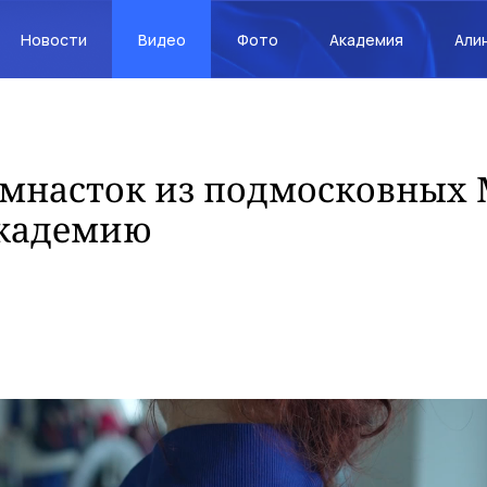
Новости
Видео
Фото
Академия
Али
имнасток из подмосковных
Академию