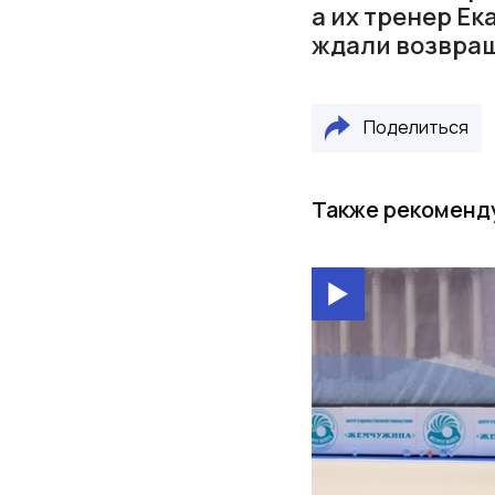
а их тренер Ек
ждали возвращ
Поделиться
Также рекоменд