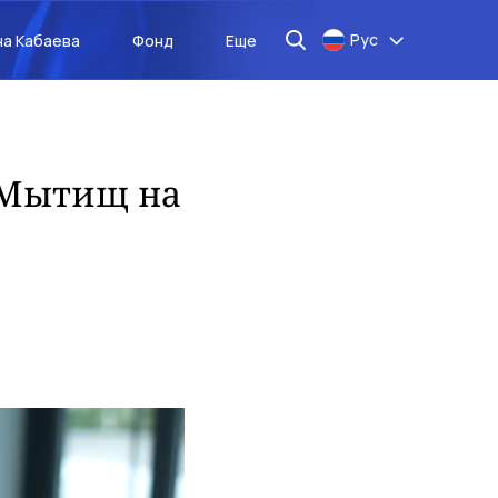
Рус
на Кабаева
Фонд
Еще
 Мытищ на