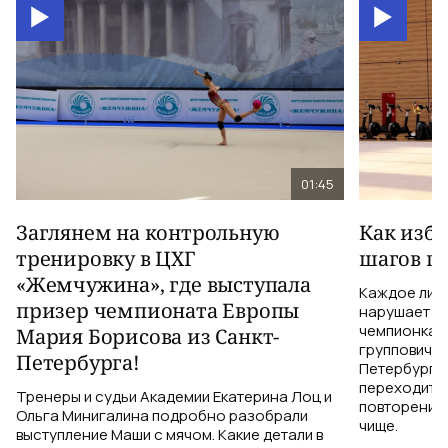
01:45
Заглянем на контрольную
Как изб
тренировку в ЦХГ
шагов по
«Жемчужина», где выступала
Каждое лиш
призер чемпионата Европы
нарушает те
чемпионка 
Мария Борисова из Санкт-
групповичка
Петербурга!
Петербурга,
переходить 
Тренеры и судьи Академии Екатерина Лоц и
повторений 
Ольга Минигалина подробно разобрали
чище.
выступление Маши с мячом. Какие детали в