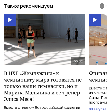
Также рекомендуем
00:32
В ЦХГ «Жемчужина» к
Финальна
чемпионату мира готовятся не
чемпион
только наши гимнастки, но и
Вместе с тр
Марина Мальпика и ее тренер
из Мексики 
Санкт-Петер
Элиса Меса!
программе с
Вместе с членом Всероссийской коллегии
08 августа